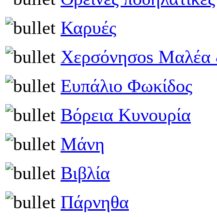
Καρυές
Χερσόνησοs Μαλέα
Ευπάλιο Φωκίδος
Βόρεια Κυνουρία
Μάνη
Βιβλία
Πάρνηθα