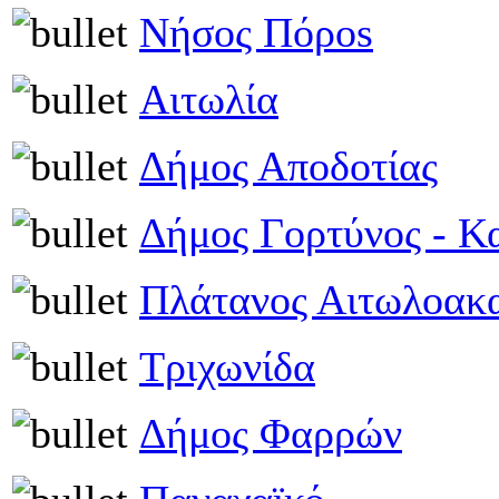
Νήσος Πόροs
Αιτωλία
Δήμος Αποδοτίας
Δήμος Γορτύνος - Κ
Πλάτανος Αιτωλοακ
Τριχωνίδα
Δήμος Φαρρών