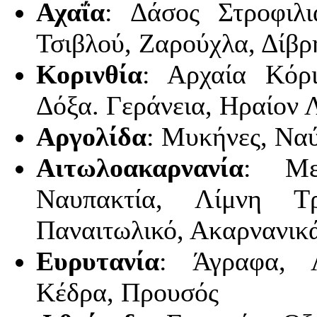
Αχαΐα
: Δάσος Στροφιλι
Τσιβλού, Ζαρούχλα, Δίβ
Κορινθία
: Αρχαία Κόρι
Δόξα. Γεράνεια, Ηραίον 
Αργολίδα
: Μυκήνες, Ναύ
Αιτωλοακαρνανία
: Με
Ναυπακτία, Λίμνη Τρ
Παναιτωλικό, Ακαρνανικ
Ευρυτανία
: Άγραφα, Λ
Κέδρα, Προυσός