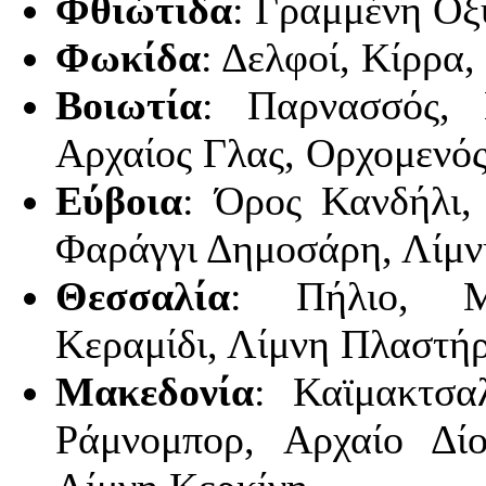
Φθιώτιδα
: Γραμμένη Οξ
Φωκίδα
: Δελφοί, Κίρρα
Βοιωτία
: Παρνασσός, 
Αρχαίος Γλας, Ορχομενός
Εύβοια
: Όρος Κανδήλι,
Φαράγγι Δημοσάρη, Λίμν
Θεσσαλία
: Πήλιο, Μη
Κεραμίδι, Λίμνη Πλαστή
Μακεδονία
: Καϊμακτσα
Ράμνομπορ, Αρχαίο Δίο