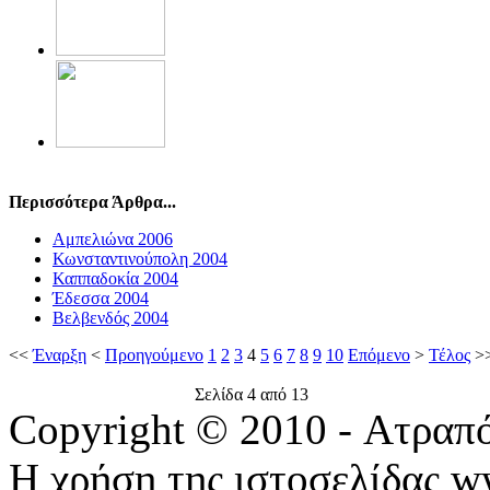
Περισσότερα Άρθρα...
Αμπελιώνα 2006
Κωνσταντινούπολη 2004
Καππαδοκία 2004
Έδεσσα 2004
Βελβενδός 2004
<<
Έναρξη
<
Προηγούμενο
1
2
3
4
5
6
7
8
9
10
Επόμενο
>
Τέλος
>
Σελίδα 4 από 13
Copyright © 2010 - Ατραπ
Η χρήση της ιστοσελίδας w