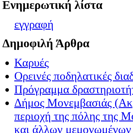
Ενημερωτική λίστα
εγγρα
φή
Δημοφιλή Άρθρα
Καρυές
Ορεινές ποδηλατικές δια
Πρόγραμμα δραστηριοτή
Δήμος Μονεμβασιάς (Ακ
περιοχή της πόλης της Μ
και άλλων μεμονωμένων