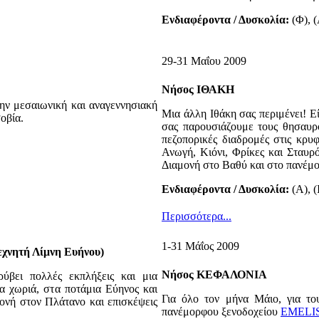
Ενδιαφέροντα / Δυσκολία:
(Φ), (
29-31 Μαΐου 2009
Νήσος ΙΘΑΚΗ
ην μεσαιωνική και αναγεννησιακή
Μια άλλη Ιθάκη σας περιμένει! Εί
οβία.
σας παρουσιάζουμε τους θησαυρο
πεζοπορικές διαδρομές στις κρυ
Ανωγή, Κιόνι, Φρίκες και Σταυρό
Διαμονή στο Βαθύ και στο πανέμο
Ενδιαφέροντα / Δυσκολία:
(Α), (
Περισσότερα...
1-31 Μάΐος 2009
νητή Λίμνη Ευήνου)
Νήσος ΚΕΦΑΛΟΝΙΑ
ύβει πολλές εκπλήξεις και μια
α χωριά, στα ποτάμια Εύηνος και
Για όλο τον μήνα Μάιο, για τ
ονή στον Πλάτανο και επισκέψεις
πανέμορφου ξενοδοχείου
EMELIS