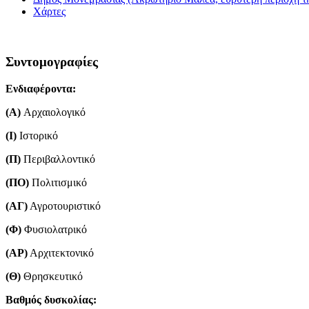
Χάρτες
Συντομογραφίες
Ενδιαφέροντα:
(Α)
Aρχαιολογικό
(Ι)
Ιστορικό
(Π)
Περιβαλλοντικό
(ΠΟ)
Πολιτισμικό
(ΑΓ)
Αγροτουριστικό
(Φ)
Φυσιολατρικό
(ΑΡ)
Αρχιτεκτονικό
(Θ)
Θρησκευτικό
Βαθμός δυσκολίας: