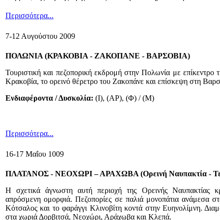
Περισσότερα...
7-12 Αυγούστου 2009
ΠΟΛΩΝΙΑ (ΚΡΑΚΟΒΙΑ - ΖΑΚΟΠΑΝΕ - ΒΑΡΣΟΒΙΑ)
Τουριστική και πεζοπορική εκδρομή στην Πολωνία με επίκεντρο τ
Κρακοβία, το ορεινό θέρετρο του Ζακοπάνε και επίσκεψη στη Βαρσ
Ενδιαφέροντα / Δυσκολία:
(Ι), (ΑΡ), (Φ) / (Μ)
Περισσότερα...
16-17 Μαΐου 1009
ΠΛΑΤΑΝΟΣ - ΝΕΟΧΩΡΙ – ΑΡΑΧΩΒΑ (Ορεινή Ναυπακτία - Τεχ
Η σχετικά άγνωστη αυτή περιοχή της Ορεινής Ναυπακτίας κρ
απρόσμενη ομορφιά. Πεζοπορίες σε παλιά μονοπάτια ανάμεσα στ
Κότσαλος και το φαράγγι Κλινοβίτη κοντά στην Ευηνολίμνη. Διαμ
στα χωριά Δορβιτσά, Νεοχώρι, Αράχωβα και Κλεπά.