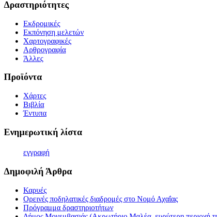
Δραστηριότητες
Εκδρομικές
Εκπόνηση μελετών
Χαρτογραφικές
Αρθρογραφία
Άλλες
Προϊόντα
Χάρτες
Βιβλία
Έντυπα
Ενημερωτική λίστα
εγγρα
φή
Δημοφιλή Άρθρα
Καρυές
Ορεινές ποδηλατικές διαδρομές στο Νομό Αχαΐας
Πρόγραμμα δραστηριοτήτων
Δήμος Μονεμβασιάς (Ακρωτήριο Μαλέα, ευρύτερη περιοχή τη