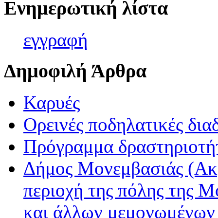
Ενημερωτική λίστα
εγγρα
φή
Δημοφιλή Άρθρα
Καρυές
Ορεινές ποδηλατικές δια
Πρόγραμμα δραστηριοτή
Δήμος Μονεμβασιάς (Ακ
περιοχή της πόλης της Μ
και άλλων μεμονωμένων