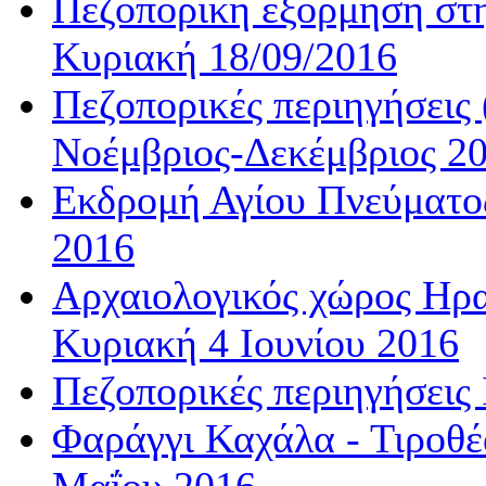
Πεζοπορική εξόρμηση στ
Κυριακή 18/09/2016
Πεζοπορικές περιηγήσεις
Νοέμβριος-Δεκέμβριος 2
Εκδρομή Αγίου Πνεύματος
2016
Αρχαιολογικός χώρος Ηρα
Κυριακή 4 Ιουνίου 2016
Πεζοπορικές περιηγήσεις 
Φαράγγι Καχάλα - Τιροθέ