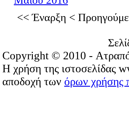
Μαΐου 2016
<<
Έναρξη
<
Προηγούμε
Σελί
Copyright © 2010 - Ατραπ
Η χρήση της ιστοσελίδας w
αποδοχή των
όρων χρήσης 