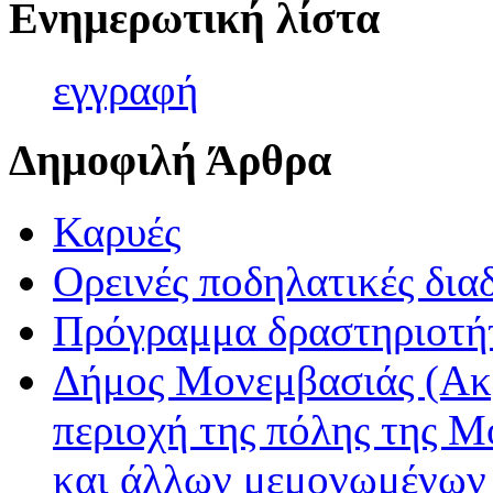
Ενημερωτική λίστα
εγγρα
φή
Δημοφιλή Άρθρα
Καρυές
Ορεινές ποδηλατικές δια
Πρόγραμμα δραστηριοτή
Δήμος Μονεμβασιάς (Ακ
περιοχή της πόλης της Μ
και άλλων μεμονωμένων