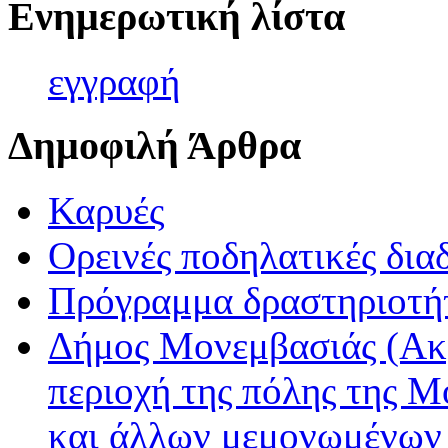
Ενημερωτική λίστα
εγγρα
φή
Δημοφιλή Άρθρα
Καρυές
Ορεινές ποδηλατικές δια
Πρόγραμμα δραστηριοτή
Δήμος Μονεμβασιάς (Ακ
περιοχή της πόλης της Μ
και άλλων μεμονωμένων