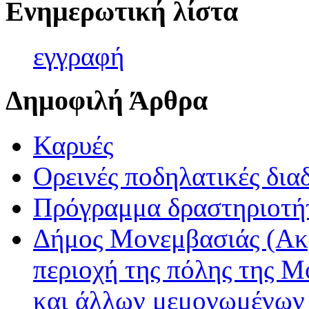
Ενημερωτική λίστα
εγγρα
φή
Δημοφιλή Άρθρα
Καρυές
Ορεινές ποδηλατικές δια
Πρόγραμμα δραστηριοτή
Δήμος Μονεμβασιάς (Ακ
περιοχή της πόλης της Μ
και άλλων μεμονωμένων